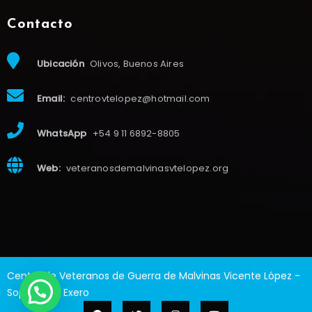
Contacto
Ubicación
Olivos, Buenos Aires
Email:
centrovtelopez@hotmail.com
WhatsApp
+54 9 11 6892-8805
Web:
veteranosdemalvinasvtelopez.org
Centro de Veteranos de Guerra de Malvinas Vicente López -
Soporte de
Exero