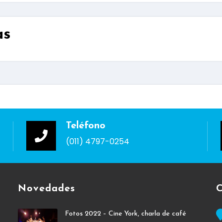
as
Teléfono
(011) 4797-0254
Novedades
C
Fotos 2022 – Cine York, charla de café