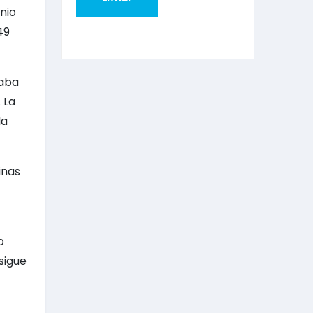
nio
49
naba
 La
la
inas
o
sigue